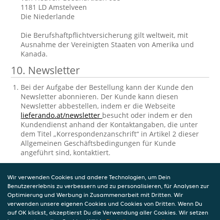
1181 LD Amstelveen
Die Niederlande
Die Berufshaftpflichtversicherung gilt weltweit, mit
Ausnahme der Vereinigten Staaten von Amerika und
Kanada.
10. Newsletter
Bei der Aufgabe der Bestellung kann der Kunde den
Newsletter abonnieren. Der Kunde kann diesen
Newsletter abbestellen, indem er die Webseite
lieferando.at/newsletter
besucht oder indem er den
Kundendienst anhand der Kontaktangaben, die unter
dem Titel „Korrespondenzanschrift“ in Artikel 2 dieser
Allgemeinen Geschäftsbedingungen für Kunde
angeführt sind, kontaktiert.
11. Einsichtnahme und Berichtigung der
Wir verwenden Cookies und andere Technologien, um Dein
gespeicherten personenbezogenen
Benutzererlebnis zu verbessern und zu personalisieren, für Analysen zur
Daten
Optimierung und Werbung in Zusammenarbeit mit Dritten. Wir
verwenden unsere eigenen Cookies und Cookies von Dritten. Wenn Du
auf OK klickst, akzeptierst Du die Verwendung aller Cookies. Wir setzen
Takeaway.com verarbeitet personenbezogene Daten in